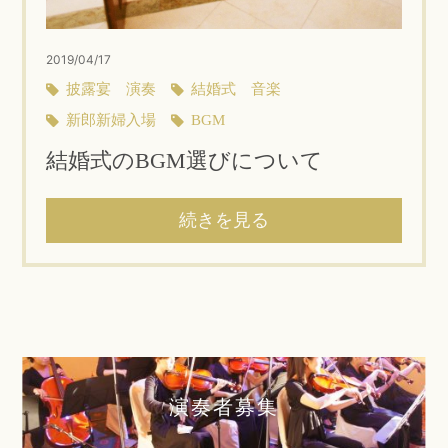
2019/04/17
披露宴 演奏
結婚式 音楽
新郎新婦入場
BGM
結婚式のBGM選びについて
続きを見る
演奏者募集