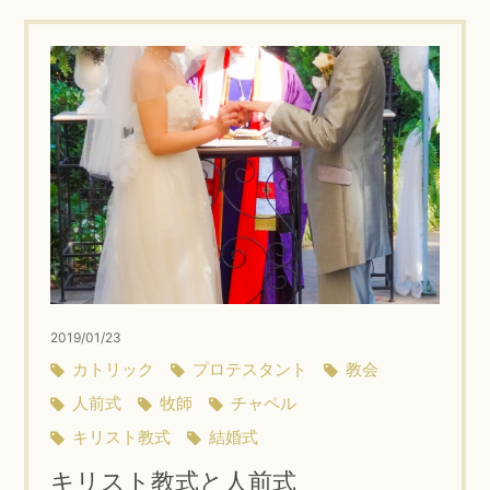
2019/01/23
カトリック
プロテスタント
教会
人前式
牧師
チャペル
キリスト教式
結婚式
キリスト教式と人前式