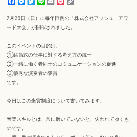
F
M
T
L
E
P
C
a
e
w
i
m
o
o
c
s
i
n
a
c
p
7月28日（日）に毎年恒例の「株式会社アッシュ アワ
e
s
t
e
i
k
y
ード大会」が開催されました。
b
e
t
l
e
L
o
n
e
t
i
このイベントの目的は、
o
g
r
n
k
e
k
①結婚式の仕事に対する考え方の統一
r
②一緒に働く者同士のコミュニケーションの促進
③優秀な演奏者の褒賞
です。
今日はこの褒賞制度について書いてみます。
音楽スキルとは、常に磨いていないと、失われてゆくも
のです。