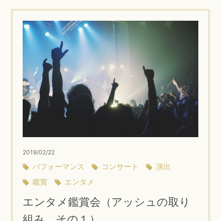
2019/02/22
パフォーマンス
コンサート
演出
鑑賞
エンタメ
エンタメ鑑賞会（アッシュの取り
組み その１）