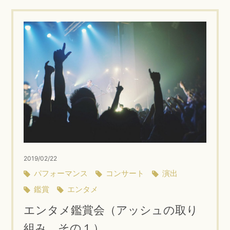
2019/02/22
パフォーマンス
コンサート
演出
鑑賞
エンタメ
エンタメ鑑賞会（アッシュの取り
組み その１）