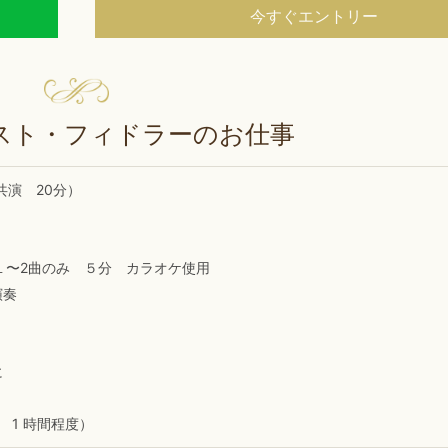
今すぐエントリー
スト・フィドラーのお仕事
演 20分）
 １〜2曲のみ ５分 カラオケ使用
演奏
に
 1 時間程度）