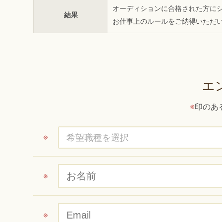
オーディションに合格された方に
結果
お仕事上のルールをご納得いただ
エ
※
印のあ
※
※
※